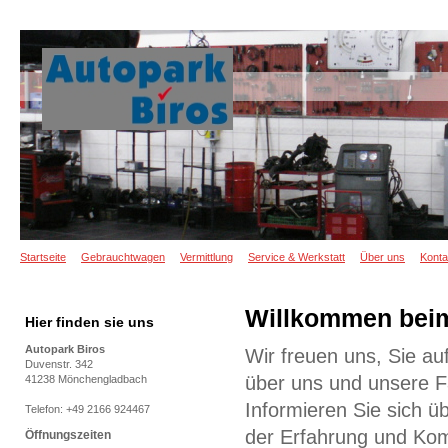
Startseite
Gebrauchtwagen
Vermittlung
Service & Werkstatt
Über uns
Konta
Willkommen beim
Hier finden sie uns
Autopark Biros
Wir freuen uns, Sie a
Duvenstr. 342
über uns und unsere F
41238 Mönchengladbach
Informieren Sie sich ü
Telefon: +49 2166 924467
der Erfahrung und Ko
Öffnungszeiten